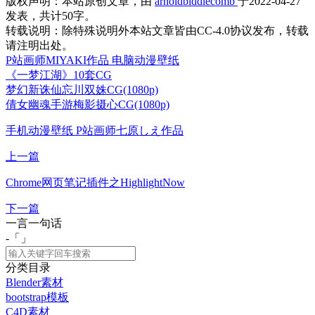
版权声明：
本站原创文章，由
arnoldbiddlecomb
于2022-04-27
发表，共计50字。
转载说明：
除特殊说明外本站文章皆由CC-4.0协议发布，转载
请注明出处。
P站画师MIYAKI作品 电脑动漫壁纸
《一梦江湖》10套CG
梦幻新诛仙忘川双姝CG(1080p)
倩女幽魂手游梅影摄心CG(1080p)
手机动漫壁纸 P站画师七原しえ作品
上一篇
Chrome网页笔记插件之HighlightNow
下一篇
一言一句话
-「
」
分类目录
Blender素材
bootstrap模板
C4D素材