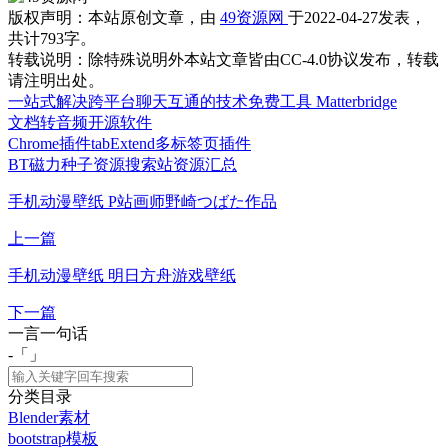
版权声明：
本站原创文章，由
49资源网
于2022-04-27发表，
共计793字。
转载说明：
除特殊说明外本站文章皆由CC-4.0协议发布，转载
请注明出处。
一站式解决跨平台聊天互通的技术免费工具 Matterbridge
文档转音频开源软件
Chrome插件tabExtend多标签页插件
BT磁力种子资源搜索站资源汇总
手机动漫壁纸 P站画师野崎つばた作品
上一篇
手机动漫壁纸 明日方舟游戏壁纸
下一篇
一言一句话
-「
」
分类目录
Blender素材
bootstrap模板