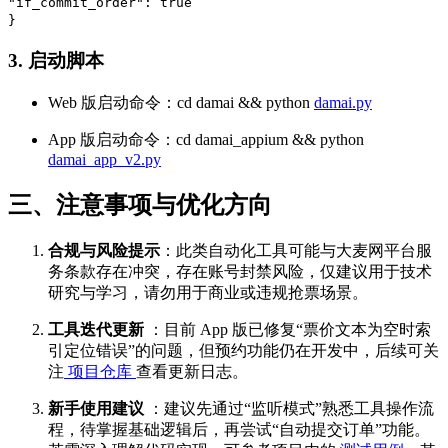
"if_commit_order": true
}
3. 启动脚本
Web 版启动命令：cd damai && python
damai.py
App 版启动命令：cd damai_appium && python
damai_app_v2.py
三、注意事项与优化方向
合规与风险提示
：此类自动化工具可能与大麦网平台服
务条款存在冲突，存在账号封禁风险，仅建议用于技术
研究与学习，请勿用于商业或违规抢票场景。
工具迭代更新
：目前 App 版已修复“票价文本为空时索
引定位错误”的问题，但预约功能仍在开发中，后续可关
注
项目仓库
查看更新日志。
新手使用建议
：建议先通过“监听模式”熟悉工具操作流
程，待掌握基础逻辑后，再尝试“自动提交订单”功能。