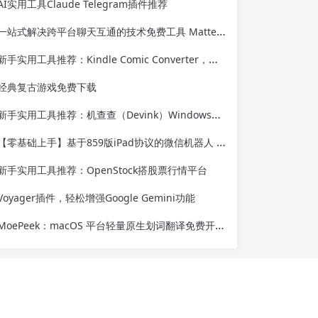
AI实用工具Claude Telegram插件推荐
一站式解决跨平台聊天互通的技术免费工具 Matterbridge
新手实用工具推荐：Kindle Comic Converter，让漫画轻松适配电子墨水屏
经典复古游戏免费下载
新手实用工具推荐：机查查（Devink）Windows硬件信息工具
【零基础上手】基于859版iPad协议的微信机器人 Dow-iPad-859 含Dify智能对话——完整部署教程与功能测评
新手实用工具推荐：OpenStock搭股票行情平台
Voyager插件，轻松增强Google Gemini功能
MoePeek：macOS 平台轻量原生划词翻译免费开源工具