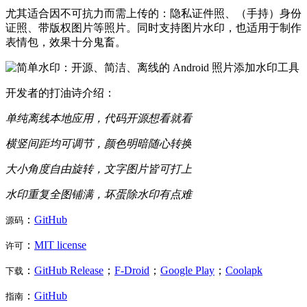
尤其适合因不可抗力而需上传的：隐私证件照、（手持）身份
证照、带版权图片等照片。同时支持图片水印，也适用于制作
表情包，效果十分鬼畜。
开发者的打油诗介绍：
单纯离线本地应用，代码开源想看就看
横竖间距均可调节，颜色明暗随心转换
大小角度自由旋转，文字图片皆可打上
水印重复全图铺满，坏蛋除水印有点难
：
GitHub
源码
：
MIT license
许可
：
GitHub Release
；
F-Droid
；
Google Play
；
Coolapk
下载
：
GitHub
指南