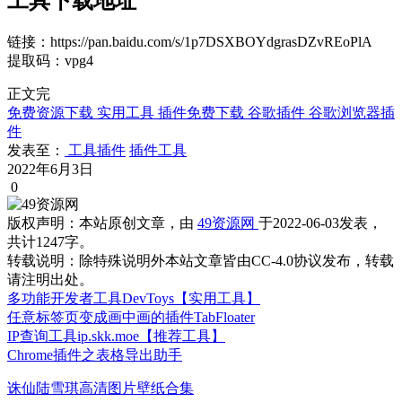
工具下载地址
链接：https://pan.baidu.com/s/1p7DSXBOYdgrasDZvREoPlA
提取码：vpg4
正文完
免费资源下载
实用工具
插件免费下载
谷歌插件
谷歌浏览器插
件
发表至：
工具插件
插件工具
2022年6月3日
0
版权声明：
本站原创文章，由
49资源网
于2022-06-03发表，
共计1247字。
转载说明：
除特殊说明外本站文章皆由CC-4.0协议发布，转载
请注明出处。
多功能开发者工具DevToys【实用工具】
任意标签页变成画中画的插件TabFloater
IP查询工具ip.skk.moe【推荐工具】
Chrome插件之表格导出助手
诛仙陆雪琪高清图片壁纸合集