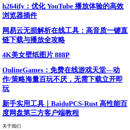
h264ify：优化 YouTube 播放体验的高效
浏览器插件
网易云无损解析在线工具：高音质一键直
链下载与播放全攻略
4K美女壁纸图片 888P
OnlineGames：免费在线游戏天堂—动
作/策略海量百玩不厌，无需下载立开即
玩
新手实用工具｜BaiduPCS-Rust 高性能百
度网盘第三方客户端教程
关于我们