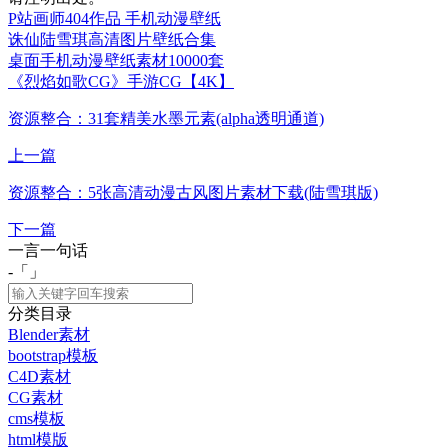
P站画师404作品 手机动漫壁纸
诛仙陆雪琪高清图片壁纸合集
桌面手机动漫壁纸素材10000套
《烈焰如歌CG》手游CG【4K】
资源整合：31套精美水墨元素(alpha透明通道)
上一篇
资源整合：5张高清动漫古风图片素材下载(陆雪琪版)
下一篇
一言一句话
-「
」
分类目录
Blender素材
bootstrap模板
C4D素材
CG素材
cms模板
html模版