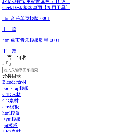
JVM参数常用配置说明（IDEA）
GeekDesk 极客桌面【实用工具】
html音乐单页模版-0001
上一篇
html单页音乐模板酷黑-0003
下一篇
一言一句话
-「
」
分类目录
Blender素材
bootstrap模板
C4D素材
CG素材
cms模板
html模版
layui模板
ppt模板
UE5素材